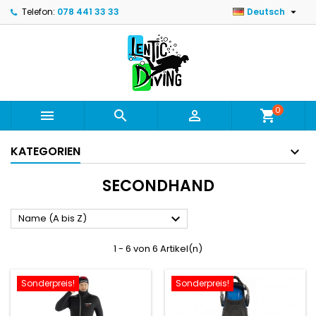

Telefon:
078 441 33 33
Deutsch
0



shopping_cart
KATEGORIEN
SECONDHAND

Name (A bis Z)
1 - 6 von 6 Artikel(n)
Sonderpreis!
Sonderpreis!