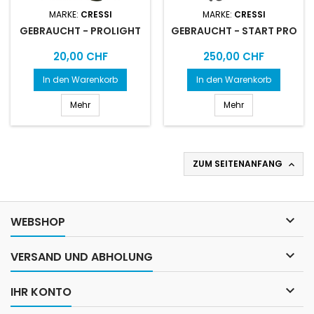
MARKE:
CRESSI
MARKE:
CRESSI
GEBRAUCHT - PROLIGHT
GEBRAUCHT - START PRO
Preis
Preis
20,00 CHF
250,00 CHF
In den Warenkorb
In den Warenkorb
Mehr
Mehr
ZUM SEITENANFANG


WEBSHOP

VERSAND UND ABHOLUNG

IHR KONTO