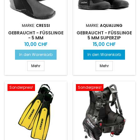
MARKE:
CRESSI
MARKE:
AQUALUNG
GEBRAUCHT - FÜSSLINGE
GEBRAUCHT - FÜSSLINGE
- 5 MM
5 MM SUPERZIP
Preis
Preis
10,00 CHF
15,00 CHF
In den Warenkorb
In den Warenkorb
Mehr
Mehr
Sonderpreis!
Sonderpreis!