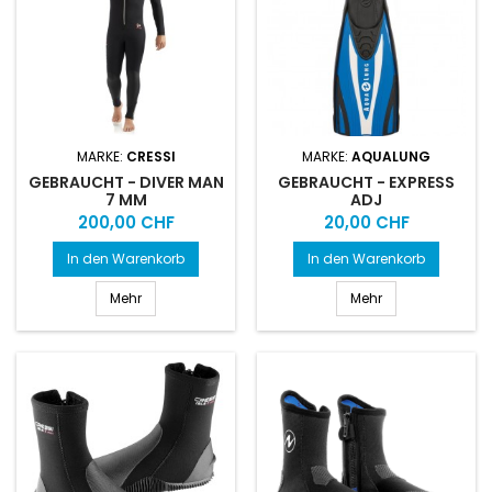
MARKE:
CRESSI
MARKE:
AQUALUNG
GEBRAUCHT - DIVER MAN
GEBRAUCHT - EXPRESS
7 MM
ADJ
Preis
Preis
200,00 CHF
20,00 CHF
In den Warenkorb
In den Warenkorb
Mehr
Mehr