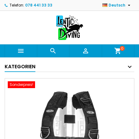

Telefon:
078 441 33 33
Deutsch
0



shopping_cart
KATEGORIEN
Sonderpreis!