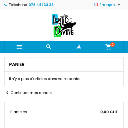

Téléphone:
078 441 33 33
Français
0



shopping_cart
PANIER
Il n'y a plus d'articles dans votre panier
chevron_left
Continuer mes achats
0 articles
0,00 CHF