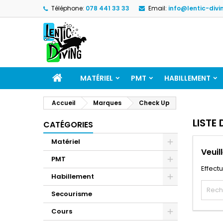
Téléphone:
078 441 33 33
Email:
info@lentic-divi
MATÉRIEL
PMT
HABILLEMENT
Accueil
Marques
Check Up
LISTE
CATÉGORIES
Matériel
Veuil
PMT
Effect
Habillement
Secourisme
Cours