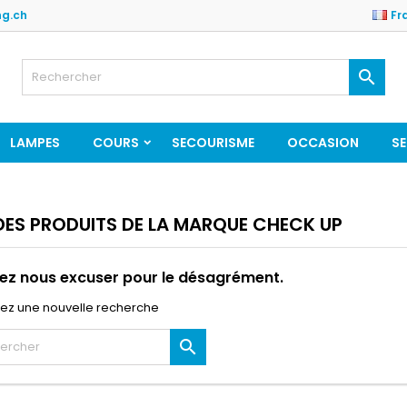
ng.ch
Fr

LAMPES
COURS
SECOURISME
OCCASION
SE
 DES PRODUITS DE LA MARQUE CHECK UP
lez nous excuser pour le désagrément.
uez une nouvelle recherche
