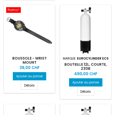
Promo !
BOUSSOLE - WRIST
MARQUE:
EUROCYLINDER ECS
MOUNT
BOUTEILLE 12L, COURTE,
Prix
39,00 CHF
230B
Prix
490,00 CHF
Ajouter au panier
Ajouter au panier
Détails
Détails