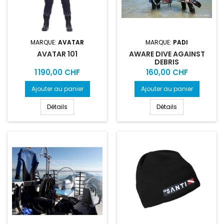
MARQUE:
AVATAR
MARQUE:
PADI
AVATAR 101
AWARE DIVE AGAINST
DEBRIS
Prix
Prix
1 190,00 CHF
160,00 CHF
Ajouter au panier
Ajouter au panier
Détails
Détails