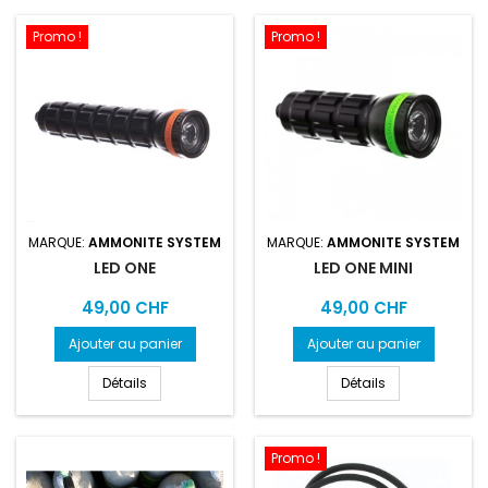
Promo !
Promo !
MARQUE:
AMMONITE SYSTEM
MARQUE:
AMMONITE SYSTEM
LED ONE
LED ONE MINI
Prix
Prix
49,00 CHF
49,00 CHF
Ajouter au panier
Ajouter au panier
Détails
Détails
Promo !