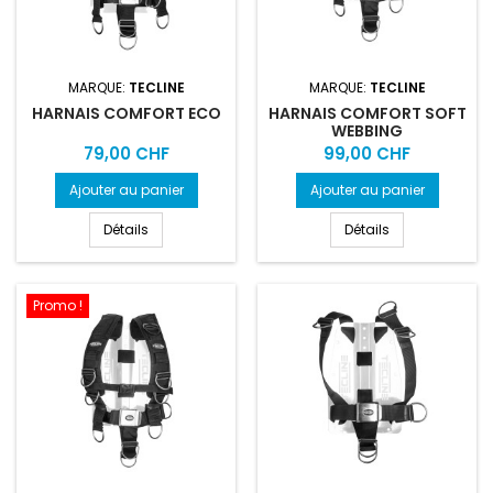
MARQUE:
TECLINE
MARQUE:
TECLINE
HARNAIS COMFORT ECO
HARNAIS COMFORT SOFT
WEBBING
Prix
Prix
79,00 CHF
99,00 CHF
Ajouter au panier
Ajouter au panier
Détails
Détails
Promo !