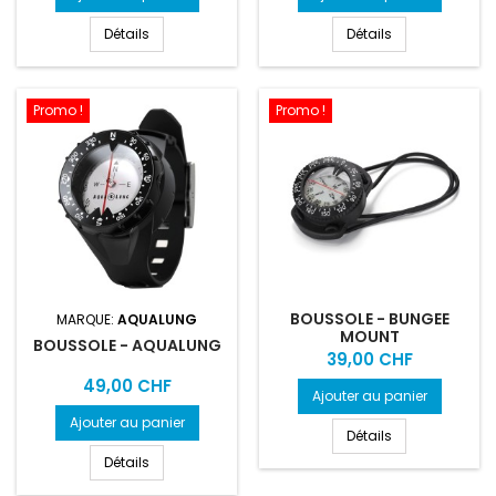
Détails
Détails
Promo !
Promo !
BOUSSOLE - BUNGEE
MARQUE:
AQUALUNG
MOUNT
BOUSSOLE - AQUALUNG
Prix
39,00 CHF
Prix
49,00 CHF
Ajouter au panier
Ajouter au panier
Détails
Détails