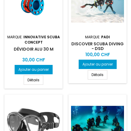
MARQUE:
INNOVATIVE SCUBA
MARQUE:
PADI
CONCEPT
DISCOVER SCUBA DIVING
- DSD
DÉVIDOIR ALU 30 M
Prix
100,00 CHF
Prix
30,00 CHF
Ajouter au panier
Ajouter au panier
Détails
Détails