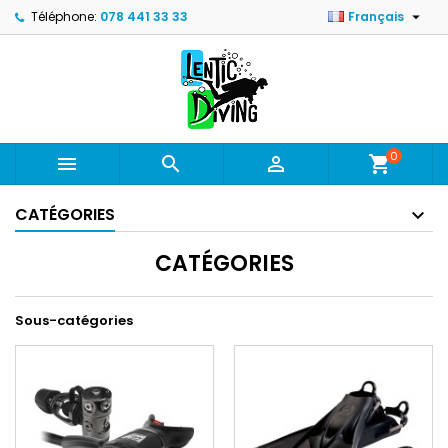

Téléphone:
078 441 33 33
Français
0



shopping_cart
CATÉGORIES
CATÉGORIES
Sous-catégories