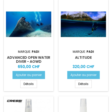
MARQUE:
PADI
MARQUE:
PADI
ADVANCED OPEN WATER
ALTITUDE
DIVER - AOWD
Prix
Prix
650,00 CHF
320,00 CHF
Ajouter au panier
Ajouter au panier
Détails
Détails