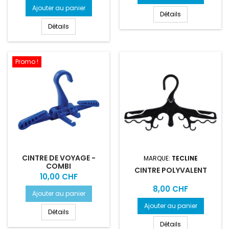
Ajouter au panier
Détails
Détails
Promo !
CINTRE DE VOYAGE -
MARQUE:
TECLINE
COMBI
CINTRE POLYVALENT
Prix
10,00 CHF
Prix
8,00 CHF
Ajouter au panier
Ajouter au panier
Détails
Détails