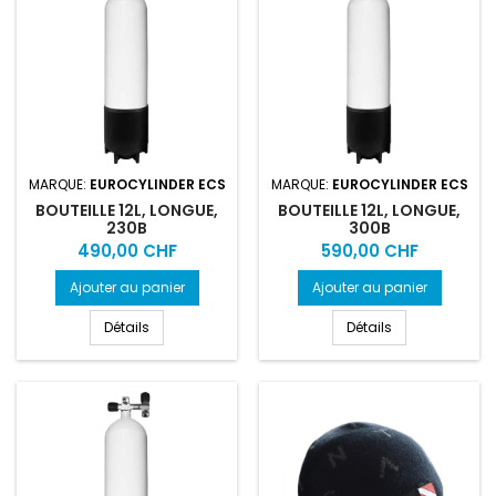
MARQUE:
EUROCYLINDER ECS
MARQUE:
EUROCYLINDER ECS
BOUTEILLE 12L, LONGUE,
BOUTEILLE 12L, LONGUE,
230B
300B
Prix
Prix
490,00 CHF
590,00 CHF
Ajouter au panier
Ajouter au panier
Détails
Détails