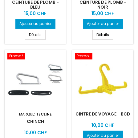
CEINTURE DE PLOMB -
CEINTURE DE PLOMB -
BLEU
NOIR
Prix
Prix
15,00 CHF
15,00 CHF
Ajouter au panier
Ajouter au panier
Détails
Détails
Promo !
Promo !
CINTRE DE VOYAGE - BCD
MARQUE:
TECLINE
CHINCH
Prix
10,00 CHF
Prix
10,00 CHF
Ajouter au panier