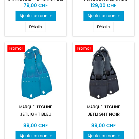
Prix
Prix
79,00 CHF
129,00 CHF
Ajouter au panier
Ajouter au panier
Détails
Détails
Promo !
Promo !
MARQUE:
TECLINE
MARQUE:
TECLINE
JETLIGHT BLEU
JETLIGHT NOIR
Prix
Prix
89,00 CHF
89,00 CHF
Ajouter au panier
Ajouter au panier