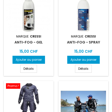
MARQUE:
CRESSI
MARQUE:
CRESSI
ANTI-FOG - GEL
ANTI-FOG - SPRAY
Prix
Prix
15,00 CHF
15,00 CHF
Ajouter au panier
Ajouter au panier
Détails
Détails
Promo !