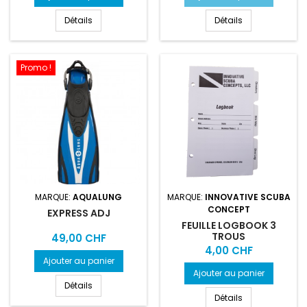
Détails
Détails
Promo !
MARQUE:
AQUALUNG
MARQUE:
INNOVATIVE SCUBA
CONCEPT
EXPRESS ADJ
FEUILLE LOGBOOK 3
TROUS
Prix
49,00 CHF
Prix
4,00 CHF
Ajouter au panier
Ajouter au panier
Détails
Détails