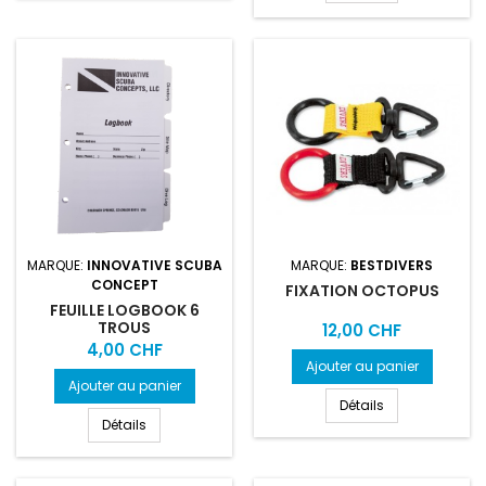
MARQUE:
INNOVATIVE SCUBA
MARQUE:
BESTDIVERS
CONCEPT
FIXATION OCTOPUS
FEUILLE LOGBOOK 6
TROUS
Prix
12,00 CHF
Prix
4,00 CHF
Ajouter au panier
Ajouter au panier
Détails
Détails