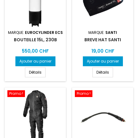
MARQUE:
EUROCYLINDER ECS
MARQUE:
SANTI
BOUTEILLE 15L, 230B
BREVE HAT SANTI
Prix
Prix
550,00 CHF
19,00 CHF
Ajouter au panier
Ajouter au panier
Détails
Détails
Promo !
Promo !