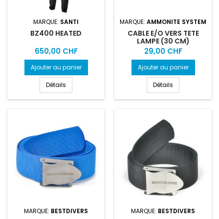
MARQUE:
SANTI
MARQUE:
AMMONITE SYSTEM
BZ400 HEATED
CABLE E/O VERS TETE
LAMPE (30 CM)
Prix
Prix
650,00 CHF
29,00 CHF
Ajouter au panier
Ajouter au panier
Détails
Détails
MARQUE:
BESTDIVERS
MARQUE:
BESTDIVERS