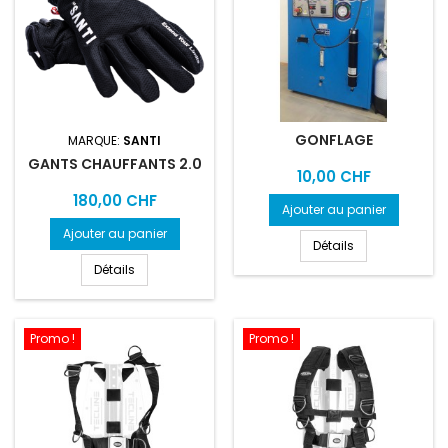
GONFLAGE
MARQUE:
SANTI
GANTS CHAUFFANTS 2.0
Prix
10,00 CHF
Prix
180,00 CHF
Ajouter au panier
Ajouter au panier
Détails
Détails
Promo !
Promo !