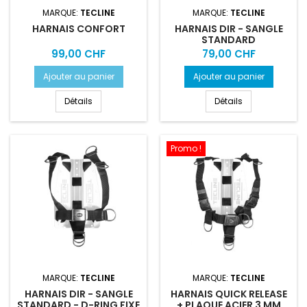
MARQUE:
TECLINE
MARQUE:
TECLINE
HARNAIS CONFORT
HARNAIS DIR - SANGLE
STANDARD
Prix
Prix
99,00 CHF
79,00 CHF
Ajouter au panier
Ajouter au panier
Détails
Détails
Promo !
MARQUE:
TECLINE
MARQUE:
TECLINE
HARNAIS DIR - SANGLE
HARNAIS QUICK RELEASE
STANDARD - D-RING FIXE
+ PLAQUE ACIER 3 MM