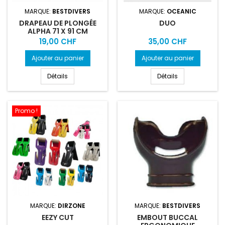
MARQUE:
BESTDIVERS
MARQUE:
OCEANIC
DRAPEAU DE PLONGÉE
DUO
ALPHA 71 X 91 CM
Prix
Prix
19,00 CHF
35,00 CHF
Ajouter au panier
Ajouter au panier
Détails
Détails
Promo !
MARQUE:
DIRZONE
MARQUE:
BESTDIVERS
EEZY CUT
EMBOUT BUCCAL