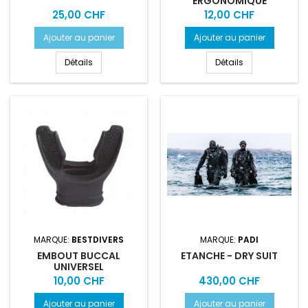
ERGONOMIQUE
Prix
Prix
25,00 CHF
12,00 CHF
Ajouter au panier
Ajouter au panier
Détails
Détails
MARQUE:
BESTDIVERS
MARQUE:
PADI
EMBOUT BUCCAL
ETANCHE - DRY SUIT
UNIVERSEL
Prix
Prix
10,00 CHF
430,00 CHF
Ajouter au panier
Ajouter au panier