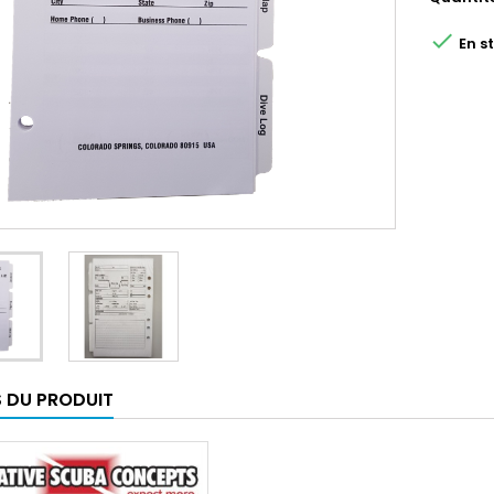

En s
S DU PRODUIT