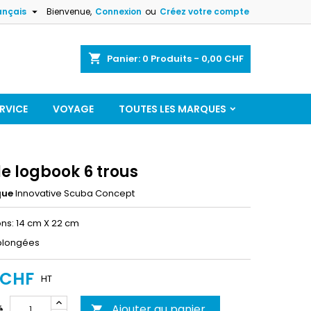

ançais
Bienvenue,
Connexion
ou
Créez votre compte
shopping_cart
Panier:
0
Produits - 0,00 CHF
RVICE
VOYAGE
TOUTES LES MARQUES
le logbook 6 trous
que
Innovative Scuba Concept
ns: 14 cm X 22 cm
plongées
 CHF
HT
Ajouter au panier
é
