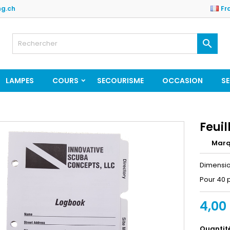
ng.ch
Fr

LAMPES
COURS
SECOURISME
OCCASION
SE
Feuil
Mar
Dimensio
Pour 40 
4,00
Quantit