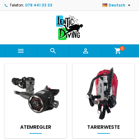

Telefon:
078 441 33 33
Deutsch
0



shopping_cart
ATEMREGLER
TARIERWESTE