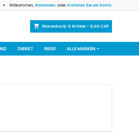

h
Willkommen,
Anmelden
oder
Erstellen Sie ein Konto
shopping_cart
Warenkorb:
0
Artikel - 0,00 CHF
AND
DIENST
REISE
ALLE MARKEN