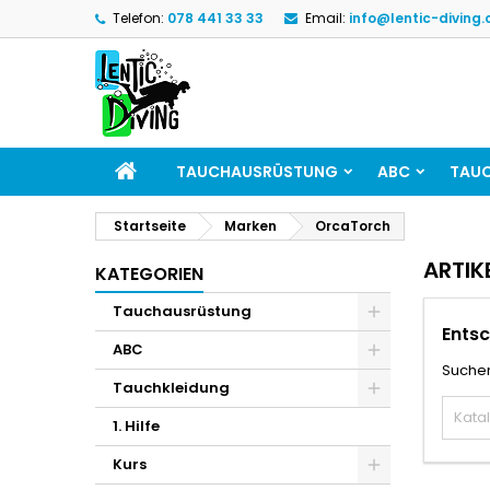
Telefon:
078 441 33 33
Email:
info@lentic-diving.
TAUCHAUSRÜSTUNG
ABC
TAUC
Startseite
Marken
OrcaTorch
ARTIK
KATEGORIEN
Tauchausrüstung
Entsc
ABC
Suchen
Tauchkleidung
1. Hilfe
Kurs