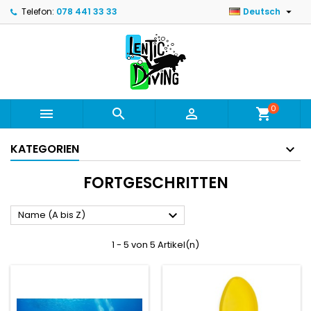

Telefon:
078 441 33 33
Deutsch
0



shopping_cart
KATEGORIEN
FORTGESCHRITTEN

Name (A bis Z)
1 - 5 von 5 Artikel(n)