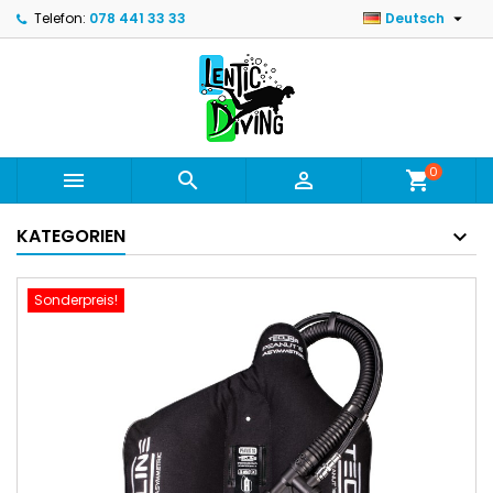

Telefon:
078 441 33 33
Deutsch
0



shopping_cart
KATEGORIEN
Sonderpreis!